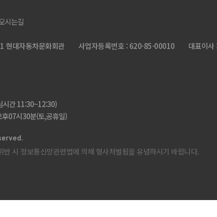
오시는길
 601 현대자동차문화회관
사업자등록번호 : 620-85-00010
대표이사 
간 11:30~12:30)
후07시30분(토,공휴일)
served.
 위반 시 정보통신망관련법에 의해 형사처벌됨을 유념하시기 바랍니다.