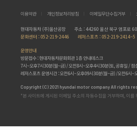
이용약관
개인정보처리방침
이메일무단수집거부
현대자동차 (주)울산공장
주소 : 44260 울산 북구 염포로
문화센터 : 052-219-2446
레저스포츠 : 052-219-2414~5
운영안내
방문접수 : 현대자동차문화회관 1층 안내데스크
7시~오후7시30분(월~금) /
오전8시~오후4시30분(토, 공휴일 / 점심시
레저스포츠 운영시간 :
오전6시~오후09시30분(월~금) /
오전6시~오
Copyright (C) 2021 hyundai motor company All rights re
*본 사이트에 게시된 이메일 주소의 자동수집을 거부하며, 이를