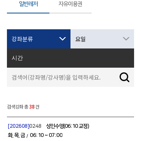
일반레저
자유이용권
검색강좌 총
38
건
[202608]
0248
성인수영(06:10 교정)
화
목
금
06:10
~ 07:00