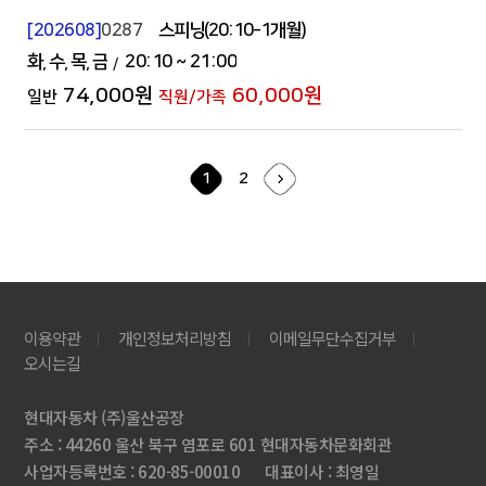
[202608]
0287
스피닝(20:10-1개월)
화
수
목
금
20:10
~ 21:00
74,000원
60,000원
1
2
이용약관
개인정보처리방침
이메일무단수집거부
오시는길
현대자동차 (주)울산공장
주소 : 44260 울산 북구 염포로 601 현대자동차문화회관
사업자등록번호 : 620-85-00010
대표이사 : 최영일